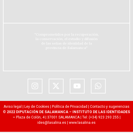
"Comprometidos por la recuperación,
la conservación, el estudio y difusión
de las señas de identidad de la
provincia de Salamanca"
Aviso legal
|
Ley de Cookies
|
Política de Privacidad
|
Contacto y sugerencias
©
2022 DIPUTACIÓN DE SALAMANCA – INSTITUTO DE LAS IDENTIDADES
–
Plaza de Colón, 4 | 37001 SALAMANCA | Tel: (+34) 923 293 255 |
ides@lasalina.es
|
www.lasalina.es