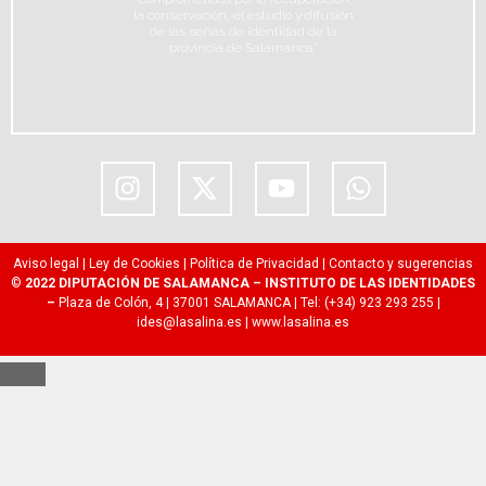
la conservación, el estudio y difusión
de las señas de identidad de la
provincia de Salamanca"
Aviso legal
|
Ley de Cookies
|
Política de Privacidad
|
Contacto y sugerencias
©
2022 DIPUTACIÓN DE SALAMANCA – INSTITUTO DE LAS IDENTIDADES
–
Plaza de Colón, 4 | 37001 SALAMANCA | Tel: (+34) 923 293 255 |
ides@lasalina.es
|
www.lasalina.es