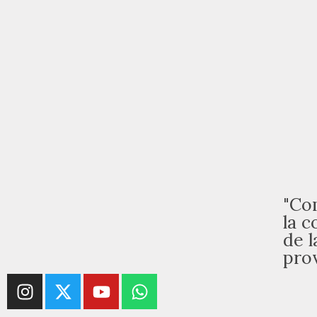
"Co
la c
de l
pro