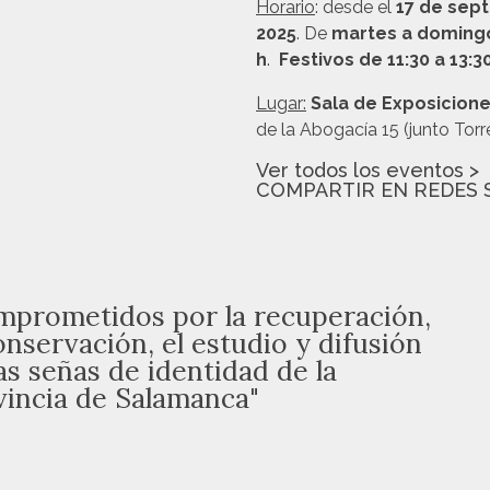
Horario
: desde el
17 de sep
2025
. De
martes a doming
h
.
Festivos de 11:30 a 13:3
Lugar:
Sala de Exposicione
de la Abogacía 15 (junto Torr
Ver todos los eventos >
COMPARTIR EN REDES 
mprometidos por la recuperación,
onservación, el estudio y difusión
as señas de identidad de la
vincia de Salamanca"