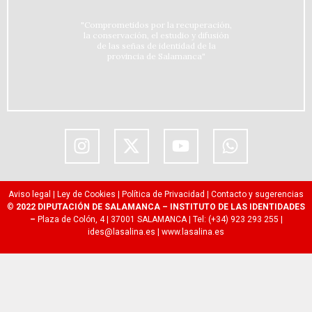
"Comprometidos por la recuperación,
la conservación, el estudio y difusión
de las señas de identidad de la
provincia de Salamanca"
Aviso legal
|
Ley de Cookies
|
Política de Privacidad
|
Contacto y sugerencias
©
2022 DIPUTACIÓN DE SALAMANCA – INSTITUTO DE LAS IDENTIDADES
–
Plaza de Colón, 4 | 37001 SALAMANCA | Tel: (+34) 923 293 255 |
ides@lasalina.es
|
www.lasalina.es