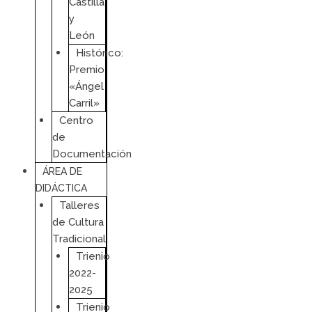
Castilla
y
León
Histórico:
Premio
«Ángel
Carril»
Centro
de
Documentación
ÁREA DE
DIDÁCTICA
Talleres
de Cultura
Tradicional
Trienio
2022-
2025
Trienio