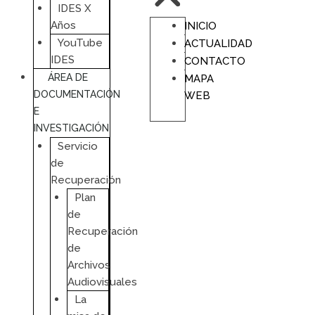
IDES X
Años
INICIO
YouTube
ACTUALIDAD
IDES
CONTACTO
ÁREA DE
MAPA
DOCUMENTACIÓN
WEB
E
INVESTIGACIÓN
Servicio
de
Recuperación
Plan
de
Recuperación
de
Archivos
Audiovisuales
La