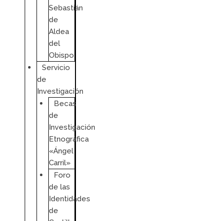
Sebastián
de
Aldea
del
Obispo
Servicio
de
Investigación
Becas
de
Investigación
Etnográfica
«Ángel
Carril»
Foro
de las
Identidades
de