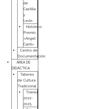
de
Castilla
y
León
Histórico:
Premio
«Ángel
Carril»
Centro de
Documentación
ÁREA DE
DIDÁCTICA
Talleres
de Cultura
Tradicional
Trienio
2022-
2025