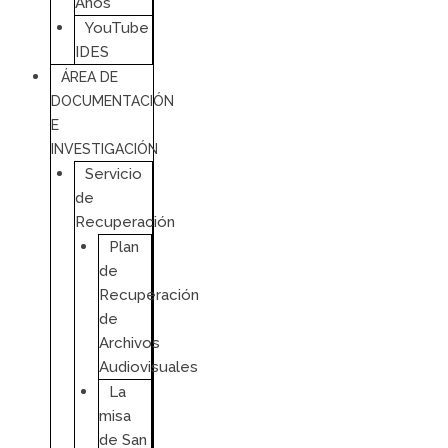
Años
YouTube
IDES
ÁREA DE
DOCUMENTACIÓN
E
INVESTIGACIÓN
Servicio
de
Recuperación
Plan
de
Recuperación
de
Archivos
Audiovisuales
La
misa
de San