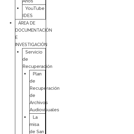
Años
YouTube
IDES
ÁREA DE
DOCUMENTACIÓN
E
INVESTIGACIÓN
Servicio
de
Recuperación
Plan
de
Recuperación
de
Archivos
Audiovisuales
La
misa
de San