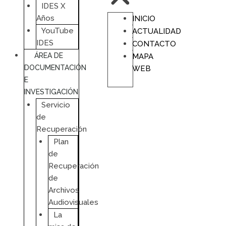
IDES X
Años
INICIO
YouTube
ACTUALIDAD
IDES
CONTACTO
ÁREA DE
MAPA
DOCUMENTACIÓN
WEB
E
INVESTIGACIÓN
Servicio
de
Recuperación
Plan
de
Recuperación
de
Archivos
Audiovisuales
La