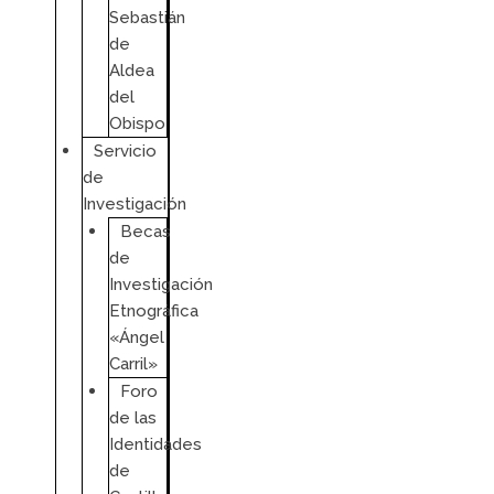
Sebastián
de
Aldea
del
Obispo
Servicio
de
Investigación
Becas
de
Investigación
Etnográfica
«Ángel
Carril»
Foro
de las
Identidades
de