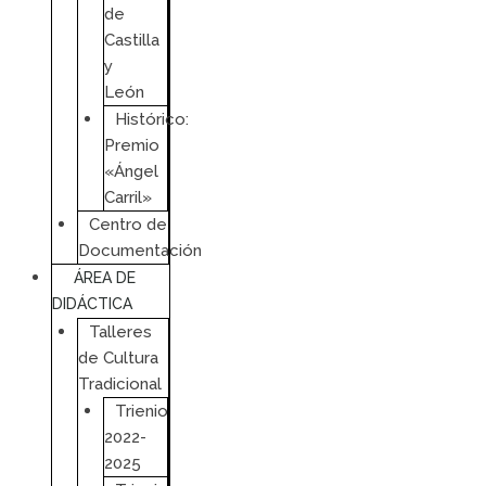
de
Castilla
y
León
Histórico:
Premio
«Ángel
Carril»
Centro de
Documentación
ÁREA DE
DIDÁCTICA
Talleres
de Cultura
Tradicional
Trienio
2022-
2025