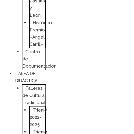
Castilla
y
León
Histórico:
Premio
«Ángel
Carril»
Centro
de
Documentación
ÁREA DE
DIDÁCTICA
Talleres
de Cultura
Tradicional
Trienio
2022-
2025
Trienio