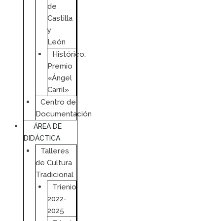
de
Castilla
y
León
Histórico:
Premio
«Ángel
Carril»
Centro de
Documentación
ÁREA DE
DIDÁCTICA
Talleres
de Cultura
Tradicional
Trienio
2022-
2025