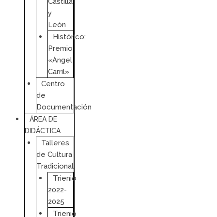
Castilla
y
León
Histórico:
Premio
«Ángel
Carril»
Centro
de
Documentación
ÁREA DE
DIDÁCTICA
Talleres
de Cultura
Tradicional
Trienio
2022-
2025
Trienio