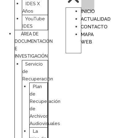
IDES X
Años
INICIO
YouTube
ACTUALIDAD
IDES
CONTACTO
ÁREA DE
MAPA
DOCUMENTACIÓN
WEB
E
INVESTIGACIÓN
Servicio
de
Recuperación
Plan
de
Recuperación
de
Archivos
Audiovisuales
La