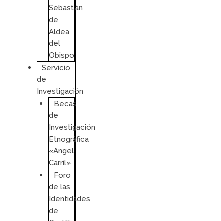
Sebastián
de
Aldea
del
Obispo
Servicio
de
Investigación
Becas
de
Investigación
Etnográfica
«Ángel
Carril»
Foro
de las
Identidades
de