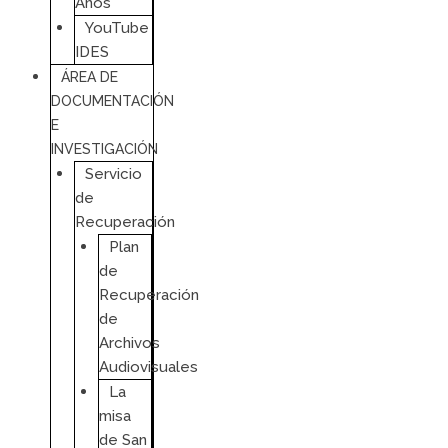
Años
YouTube
IDES
ÁREA DE
DOCUMENTACIÓN
E
INVESTIGACIÓN
Servicio
de
Recuperación
Plan
de
Recuperación
de
Archivos
Audiovisuales
La
misa
de San