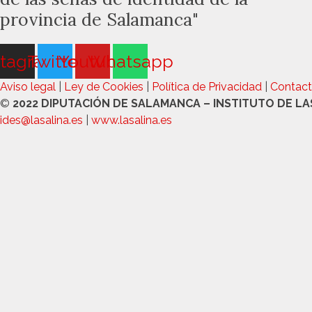
provincia de Salamanca"
stagram
Twitter
Youtube
Whatsapp
Aviso legal
|
Ley de Cookies
|
Política de Privacidad
|
Contact
©
2022 DIPUTACIÓN DE SALAMANCA – INSTITUTO DE LA
ides@lasalina.es
|
www.lasalina.es