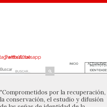
Saltar
al
contenido
stagram
Twitter
Youtube
Whatsapp
INICIO
ACTUALIDAD
INSTITUTO 
Buscar
IDENTIDADE
"Comprometidos por la recuperación,
la conservación, el estudio y difusión
de las señas de identidad de la