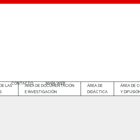
CONTACTO
MAPA WEB
DE LAS
ÁREA DE DOCUMENTACIÓN
ÁREA DE
ÁREA DE 
S
E INVESTIGACIÓN
DIDÁCTICA
Y DIFUSIÓ