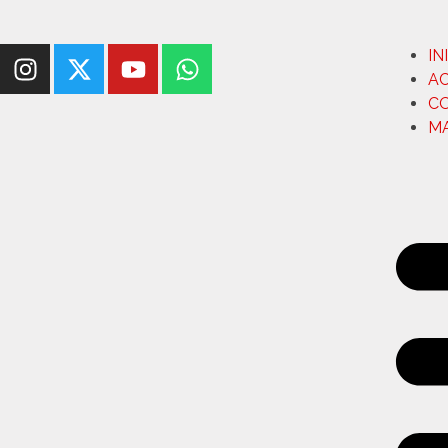
IN
A
C
M